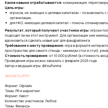
Какие навыки отрабатываются:
коммуникация, переговоры,
Цель игры:
игроков, не знающих о целевых капиталах – познакомить с
организации,
для НКО, имеющих целевой капитал – помочь спланировать
Результат, который получают участники игры:
игроки пой
подходит ли им этот инструмент. Для организации уже имеющ
вдохновиться сделать новый шаг для фандрайзинга.
Требования к месту проведения:
игра в формате интеракт
пространство для самого стенда – минимум стол и стул), рекв
Стоимость проведения:
от 10 000 рублей (в стоимость вхо
Проведение игры можно заказать с февраля 2025 года.
Автор и ведущая игры: @KsuPunina
ЗАКАЗАТЬ ИГРУ
Формат: Офлайн
Темы: PR и маркетинг
Формат: Квест
Количество участников: Любое
Темы: Финансы