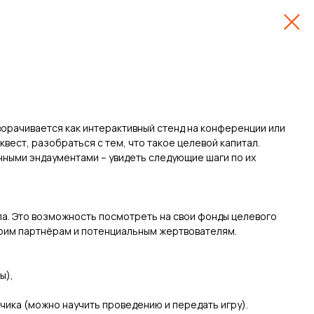
ворачивается как интерактивный стенд на конференции или
вест, разобраться с тем, что такое целевой капитал.
анными эндаументами – увидеть следующие шаги по их
ла. Это возможность посмотреть на свои фонды целевого
своим партнёрам и потенциальным жертвователям.
ы),
зчика (можно научить проведению и передать игру).