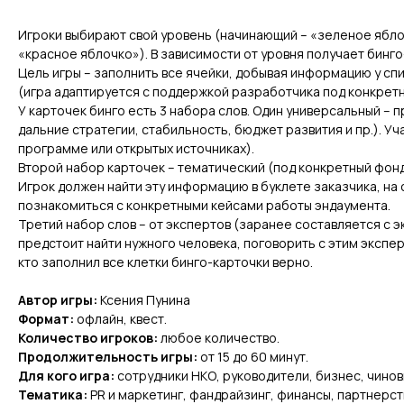
Игроки выбирают свой уровень (начинающий – «зеленое ябло
«красное яблочко»). В зависимости от уровня получает бинго
Цель игры – заполнить все ячейки, добывая информацию у спи
(игра адаптируется с поддержкой разработчика под конкрет
У карточек бинго есть 3 набора слов. Один универсальный – 
дальние стратегии, стабильность, бюджет развития и пр.). Уч
программе или открытых источниках).
Второй набор карточек – тематический (под конкретный фонд,
Игрок должен найти эту информацию в буклете заказчика, на 
познакомиться с конкретными кейсами работы эндаумента.
Третий набор слов – от экспертов (заранее составляется с 
предстоит найти нужного человека, поговорить с этим экспер
кто заполнил все клетки бинго-карточки верно.
Автор игры:
Ксения Пунина
Формат:
офлайн, квест.
Количество игроков:
любое количество.
Продолжительность игры:
от 15 до 60 минут.
Для кого игра:
сотрудники НКО, руководители, бизнес, чиновн
Тематика:
PR и маркетинг, фандрайзинг, финансы, партнерст