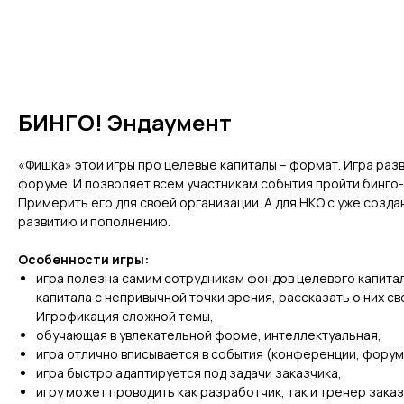
БИНГО! Эндаумент
«Фишка» этой игры про целевые капиталы – формат. Игра раз
форуме. И позволяет всем участникам события пройти бинго-к
Примерить его для своей организации. А для НКО с уже созд
развитию и пополнению.
Особенности игры:
игра полезна самим сотрудникам фондов целевого капита
капитала с непривычной точки зрения, рассказать о них 
Игрофикация сложной темы,
обучающая в увлекательной форме, интеллектуальная,
игра отлично вписывается в события (конференции, форум
игра быстро адаптируется под задачи заказчика,
игру может проводить как разработчик, так и тренер зака