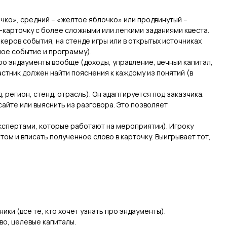
чко», средний – «желтое яблочко» или продвинутый –
-карточку с более сложными или легкими заданиями квеста.
керов события, на стенде игры или в открытых источниках
ное событие и программу).
про эндаументы вообще (доходы, управление, вечный капитал,
астник должен найти пояснения к каждому из понятий (в
 регион, стенд, отрасль). Он адаптируется под заказчика.
сайте или выяснить из разговора. Это позволяет
экспертами, которые работают на мероприятии). Игроку
том и вписать полученное слово в карточку. Выигрывает тот,
ики (все те, кто хочет узнать про эндаументы).
во, целевые капиталы.