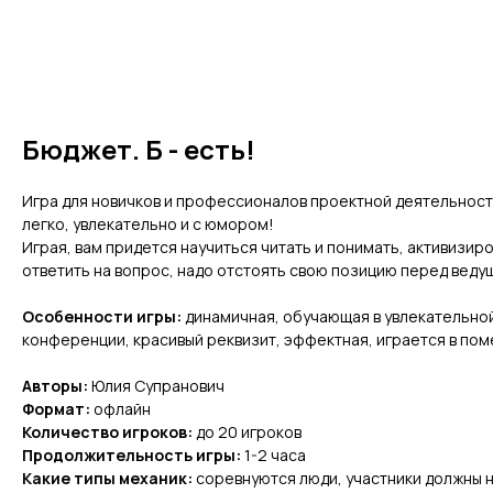
Бюджет. Б - есть!
Игра для новичков и профессионалов проектной деятельност
легко, увлекательно и с юмором!
Играя, вам придется научиться читать и понимать, активизир
ответить на вопрос, надо отстоять свою позицию перед веду
Особенности игры:
динамичная, обучающая в увлекательно
конференции, красивый реквизит, эффектная, играется в п
Авторы:
Юлия Супранович
Формат:
офлайн
Количество игроков:
до 20 игроков
Продолжительность игры:
1-2 часа
Какие типы механик:
соревнуются люди, участники должны 