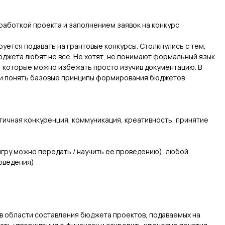
зработкой проекта и заполнением заявок на конкурс
уется подавать на грантовые конкурсы. Столкнулись с тем,
жета любят не все. Не хотят, не понимают формальный язык
к, которые можно избежать просто изучив документацию. В
ь и понять базовые принципы формирования бюджетов
тичная конкуренция, коммуникация, креативность, принятие
игру можно передать / научить ее проведению), любой
роведения)
ки
-
в области составления бюджета проектов, подаваемых на