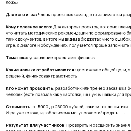
ложь»
Для кого игра:
Члены проектных команд, кто занимается ра
Кому полезнее всего:
Для авторов проектов, которые планир
что читать методические рекомендации по формированию бюд
таких документов, в итоге мы видим в бюджетах много ошибо
игре, в диалоге и обсуждениях, получается проще запомнит
Тематика:
управление проектами, финансы
Какие навыки отрабатываются:
достижение общей цели, э
решений, финансовая грамотность
Кто может проводить:
разработчик или тренер заказчика (
человек (есть правила как у настолки, не нужны навыки для п
Стоимость:
от 5000 до 25000 рублей, зависит от логичти
Игра уже готова, в любое время могу провести/продать 
Результат для участников:
Проверить и расширить знания 