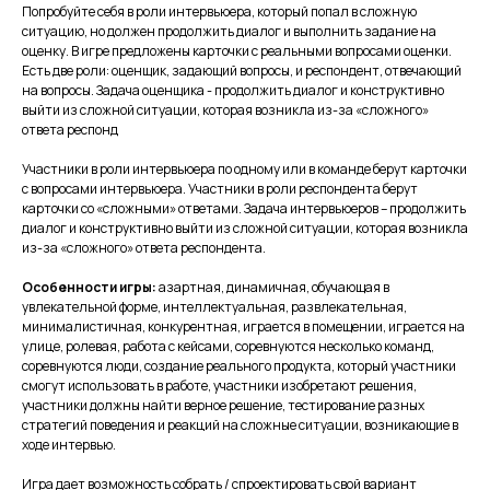
Попробуйте себя в роли интервьюера, который попал в сложную
ситуацию, но должен продолжить диалог и выполнить задание на
оценку. В игре предложены карточки с реальными вопросами оценки.
Есть две роли: оценщик, задающий вопросы, и респондент, отвечающий
на вопросы. Задача оценщика - продолжить диалог и конструктивно
выйти из сложной ситуации, которая возникла из-за «сложного»
ответа респонд
Участники в роли интервьюера по одному или в команде берут карточки
с вопросами интервьюера. Участники в роли респондента берут
карточки со «сложными» ответами. Задача интервьюеров – продолжить
диалог и конструктивно выйти из сложной ситуации, которая возникла
из-за «сложного» ответа респондента.
Особенности игры:
азартная, динамичная, обучающая в
увлекательной форме, интеллектуальная, развлекательная,
минималистичная, конкурентная, играется в помещении, играется на
улице, ролевая, работа с кейсами, соревнуются несколько команд,
соревнуются люди, создание реального продукта, который участники
смогут использовать в работе, участники изобретают решения,
участники должны найти верное решение, тестирование разных
стратегий поведения и реакций на сложные ситуации, возникающие в
ходе интервью.
Игра дает возможность собрать / спроектировать свой вариант