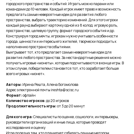
городского пространства и событий. Играть можно парами или
командами до 10 человек. Каждый игрок имеет право и возможность
предлагать самые невероятные идеи для развития любого
пространства, выбрать траекторию изменений. Для этого игроки
каждый раунд выбирают карточку одной из 8 колод: игровую роль,
пространство, целевую группу, формат городского события и др.
Конструируя город мечты, игрокам нужно учитывать особенности
города, ценности и интересы его жителей, творчески подходить к
наполнению пространств событиями.
Выигрывает тот, кто предлагает самые невероятные идеи для
развития любого пространства. За нестандартные решения можно
получать игровые «монеты», которые подсчитываются в конце игры. В
этом случае, победителем становится тот, кто заработает больше
всего игровых «монет».
Авторы:
Ирина Решта, Алена Богомолова
Адрес электронной почты ireshta@scisc.ru
Формат:
офлайн
Количество игроков:
до 20 игроков
Продолжительность игры:
от 3 до 20 минут
Для кого игра:
Специалисты по оценке, социологи, интервьюеры,
руководители организаций и иные лица, которые проводят
исследования и оценку
Игра полезна тем, кто планирует собирать данные методом