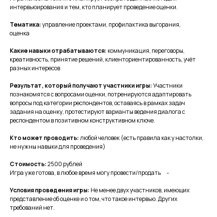
интервьюирования и тем, кто планирует проведение оценки.
Тематика:
управление проектами, профилактика выгорания,
оценка
Какие навыки отрабатываются:
коммуникация, переговоры,
креативность, принятие решений, клиенториентированность, учёт
разных интересов
Результат, который получают участники игры:
Участники
познакомятся с вопросами оценки, потренируются адаптировать
вопросы под категории респондентов, оставаясь в рамках задач
задания на оценку, протестируют варианты ведения диалога с
респондентом в позитивном конструктивном ключе.
Кто может проводить:
любой человек (есть правила как у настолки,
не нужны навыки для проведения)
Стоимость:
2500 рублей
Игра уже готова, в любое время могу провести/продать -
Условия проведения игры:
Не менее двух участников, имеющих
представление об оценке и о том, что такое интервью. Других
требований нет.