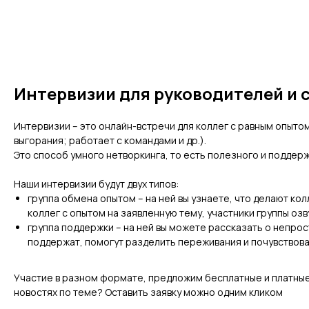
Интервизии для руководителей и 
Интервизии – это онлайн-встречи для коллег с равным опытом
выгорания; работает с командами и др.).
Это способ умного нетворкинга, то есть полезного и поддер
Наши интервизии будут двух типов:
группа обмена опытом – на ней вы узнаете, что делают кол
коллег с опытом на заявленную тему, участники группы озв
группа поддержки – на ней вы можете рассказать о непрост
поддержат, помогут разделить переживания и почувствов
Участие в разном формате, предложим бесплатные и платные
новостях по теме? Оставить заявку можно одним кликом