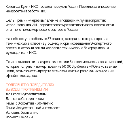
Команда Кухни НКО провела первую в России Премию за внедрение
нейросетей в работу НКО.
Цель Премии – через выявление и поддержку лучших практик
использования ИИ – содействовать развитию живого, полезного и
этичного некоммерческого сектора в России.
На неё поступило больше 37 заявок, каждая из которых прошла
техническую экспертизу, оценку жюри и совещание Экспертного
совета, в который вошли коллеги с техническим бэкграундом, и
руководители НКО.
По итогам оценки – лауреатами стали 5 некоммерческих организаций,
которые получили пожертвование 50 000 рублей в НКО на уставные
цели, возможность представить свой кейс на различных онлайн и
офлайн площадках.
ПОДРОБНЕЕ О ПОБЕДИТЕЛЯХ
ВЫВОДЫ ПРО ТРЕНДЫ ИИ
Для кого: Руководителям
Для кого: Сотрудникам
Темы: 30 событий к 30-летию
Темы: Искусственный интеллект
Условия: Бесплатно
Формат: Онлайн